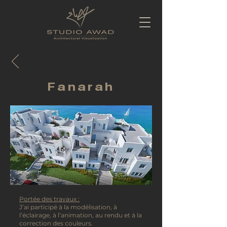
Fanarah
Portée des travaux :
J’ai participé à la modélisation, à
l’éclairage, à l’animation, au rendu et à la
correction des couleurs.